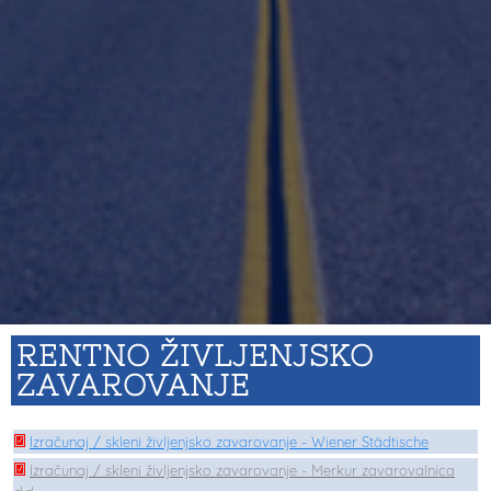
RENTNO ŽIVLJENJSKO
ZAVAROVANJE
Izračunaj / skleni življenjsko zavarovanje - Wiener Stä dtische
Izračunaj / skleni življenjsko zavarovanje - Merkur zavarovalnica