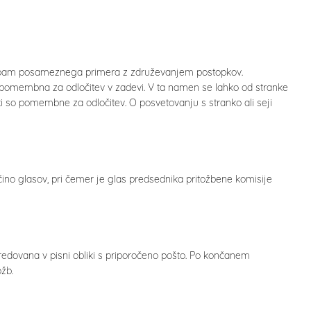
otrebam posameznega primera z združevanjem postopkov.
so pomembna za odločitev v zadevi. V ta namen se lahko od stranke
 ki so pomembne za odločitev. O posvetovanju s stranko ali seji
no glasov, pri čemer je glas predsednika pritožbene komisije
sredovana v pisni obliki s priporočeno pošto. Po končanem
ožb.