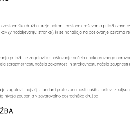
m zastopniška družba ureja notranji postopek reševanja pritožb zavaro
ikov (v nadaljevanju: stranke), ki se nanašajo na poslovanje oziroma re
anja pritožb se zagotavlja spoštovanje načela enakopravnega obravnav
ela sorazmernosti, načela zakonitosti in strokovnosti, načela zaupnosti i
je zagotoviti najvišji standard profesionalnosti naših storitev, izboljša
vig nivoja zaupanja v zavarovalno posredniško družbo
OŽBA