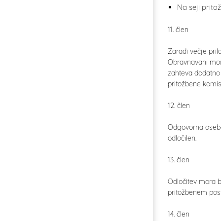
Na seji prito
11. člen
Zaradi večje pri
Obravnavani mora
zahteva dodatno d
pritožbene komisi
12. člen
Odgovorna oseba 
odločilen.
13. člen
Odločitev mora bi
pritožbenem posto
14. člen