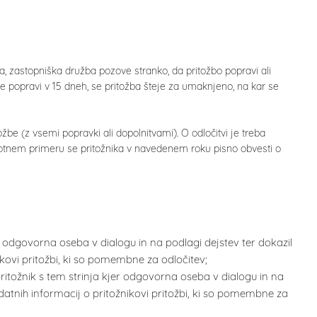
a, zastopniška družba pozove stranko, da pritožbo popravi ali
ne popravi v 15 dneh, se pritožba šteje za umaknjeno, na kar se
žbe (z vsemi popravki ali dopolnitvami). O odločitvi je treba
protnem primeru se pritožnika v navedenem roku pisno obvesti o
odgovorna oseba v dialogu in na podlagi dejstev ter dokazil
ikovi pritožbi, ki so pomembne za odločitev;
tožnik s tem strinja kjer odgovorna oseba v dialogu in na
odatnih informacij o pritožnikovi pritožbi, ki so pomembne za