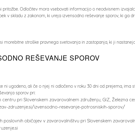
ni pritožbe. Odločitev mora vsebovati informacijo o neodvisnem izvajal
pek v skladu z zakonom, ki ureja izvensodno reševanje sporov, ki ga dr
i morebitne stroške pravnega svetovanja in zastopanja, ki ji nastanej
NSODNO REŠEVANJE SPOROV
nke ni ugodeno, ali če o njej ni odločeno v roku 30 dni od prejema, ima
evanja sporov pri:
 centru pri Slovenskem zavarovalnem združenju, GIZ, Železna cesta
zav-zdruzenje.si/izvensodno-resevanje-potrosniskih-sporov/
h poslovnih običajev v zavarovalništvu pri Slovenskem zavarovalne
uzenje.si