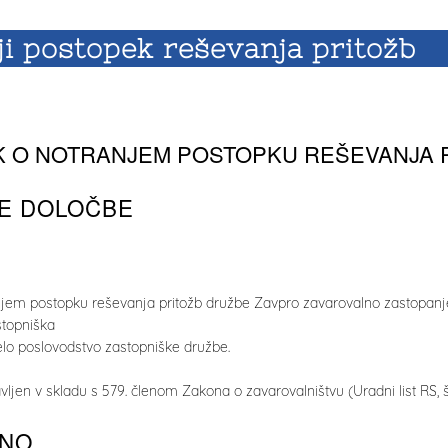
ji postopek reševanja pritožb
K O NOTRANJEM POSTOPKU REŠEVANJA 
NE DOLOČBE
anjem postopku reševanja pritožb družbe Zavpro zavarovalno zastopanje 
stopniška
jelo poslovodstvo zastopniške družbe.
ravljen v skladu s 579. členom Zakona o zavarovalništvu (Uradni list RS,
ŠNO