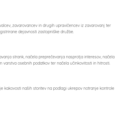
valcev, zavarovancev in drugih upravičencev iz zavarovanj ter
gistrirane dejavnosti zastopniške družbe.
anja strank, načela preprečevanja nasprotja interesov, načela
n varstva osebnih podatkov ter načela učinkovitosti in hitrosti.
nje kakovosti naših storitev na podlagi ukrepov notranje kontrole