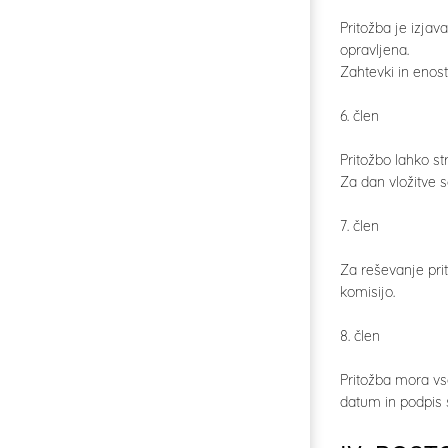
Pritožba je izjav
opravljena.
Zahtevki in enost
6. člen
Pritožbo lahko st
Za dan vložitve s
7. člen
Za reševanje pri
komisijo.
8. člen
Pritožba mora vse
datum in podpis s