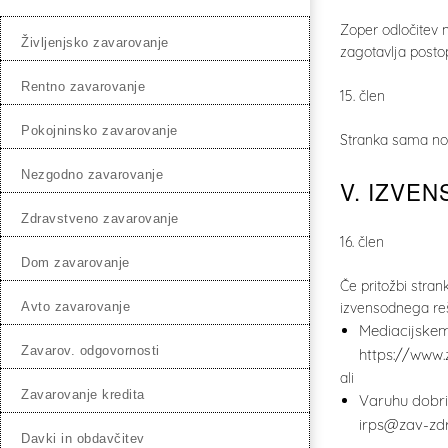
Zoper odločitev 
življenjsko zavarovanje
zagotavlja posto
rentno zavarovanje
15. člen
pokojninsko zavarovanje
Stranka sama nos
nezgodno zavarovanje
V. IZVE
zdravstveno zavarovanje
16. člen
dom zavarovanje
Če pritožbi stra
izvensodnega reš
avto zavarovanje
Mediacijskem
zavarov. odgovornosti
https://www.
ali
zavarovanje kredita
Varuhu dobri
irps@zav-zdr
davki in obdavčitev