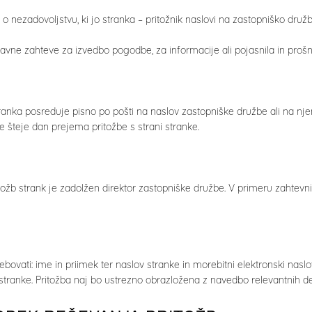
a o nezadovoljstvu, ki jo stranka – pritožnik naslovi na zastopniško druž
avne zahteve za izvedbo pogodbe, za informacije ali pojasnila in prošnj
ranka posreduje pisno po pošti na naslov zastopniške družbe ali na nje
e šteje dan prejema pritožbe s strani stranke.
tožb strank je zadolžen direktor zastopniške družbe. V primeru zahtevn
bovati: ime in priimek ter naslov stranke in morebitni elektronski naslov
tranke. Pritožba naj bo ustrezno obrazložena z navedbo relevantnih dejs