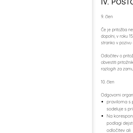
IV. POS
9. člen
Če je pritožba ne
dopolni, v roku 1
stranko v pozivu 
Odločitev o prito
obvestiti pritož
razlogih za zamu
10. člen
Odgovorni organ 
praviloma s 
sodeluje s pr
Na korespond
podlagi dejst
odločitev ali