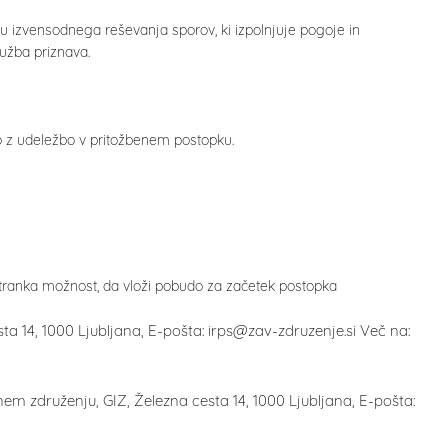
cu izvensodnega reševanja sporov, ki izpolnjuje pogoje in
užba priznava.
o z udeležbo v pritožbenem postopku.
 stranka možnost, da vloži pobudo za začetek postopka
 14, 1000 Ljubljana, E-pošta: irps@zav-zdruzenje.si Več na:
m združenju, GIZ, Železna cesta 14, 1000 Ljubljana, E-pošta: