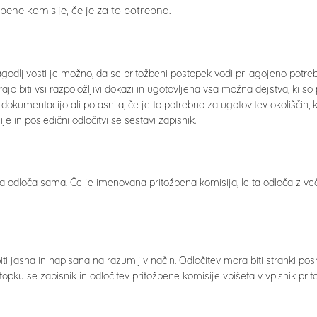
žbene komisije, če je za to potrebna.
lagodljivosti je možno, da se pritožbeni postopek vodi prilagojeno p
jo biti vsi razpoložljivi dokazi in ugotovljena vsa možna dejstva, ki 
okumentacijo ali pojasnila, če je to potrebno za ugotovitev okoliščin,
je in posledični odločitvi se sestavi zapisnik.
odloča sama. Če je imenovana pritožbena komisija, le ta odloča z veči
ti jasna in napisana na razumljiv način. Odločitev mora biti stranki po
pku se zapisnik in odločitev pritožbene komisije vpišeta v vpisnik prit