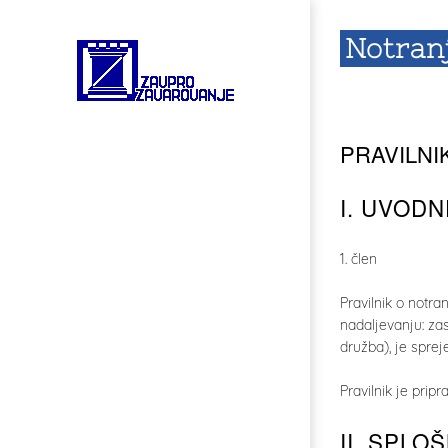
Notran
PRAVILNI
I. UVOD
1. člen
Pravilnik o notr
nadaljevanju: za
družba), je spre
Pravilnik je prip
II. SPLO