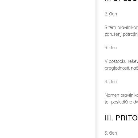
2. člen
S tem pravilniko
združenj potrošn
3. člen
V postopku rešev
preglednosti, nač
4. člen
Namen pravilnika 
ter posledično d
III. PRIT
5. člen