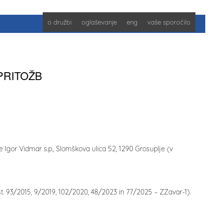
o družbi
oglaševanje
eng
vaše sporočilo
PRITOŽB
Igor Vidmar s.p., Slomškova ulica 52, 1290 Grosuplje (v
 št. 93/2015, 9/2019, 102/2020, 48/2023 in 77/2025 – ZZavar-1).