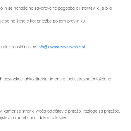
bo in se nanaša na zavarovalno pogodbo ali storitev, ki je bila
e se ne štejejo kot pritožbe po tem pravilniku.
n elektronski naslov:
info@zavpro-zavarovanje.si
ih postopkov lahko direktor imenuje tudi ustrezno pritožbeno
, kamor se stranki vroča odločitev o pritožbi, razloge za pritožbo,
tev in morebitnimi dokazi o kršitvi.