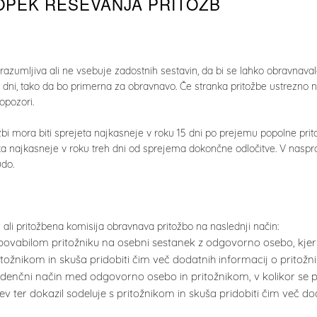
TOPEK REŠEVANJA PRITOŽB
razumljiva ali ne vsebuje zadostnih sestavin, da bi se lahko obravnaval
5 dni, tako da bo primerna za obravnavo. Če stranka pritožbe ustrezno 
opozori.
žbi mora biti sprejeta najkasneje v roku 15 dni po prejemu popolne prito
nika najkasneje v roku treh dni od sprejema dokončne odločitve. V nas
do.
ali pritožbena komisija obravnava pritožbo na naslednji način:
povabilom pritožniku na osebni sestanek z odgovorno osebo, kjer 
itožnikom in skuša pridobiti čim več dodatnih informacij o pritožn
enčni način med odgovorno osebo in pritožnikom, v kolikor se pri
ev ter dokazil sodeluje s pritožnikom in skuša pridobiti čim več d