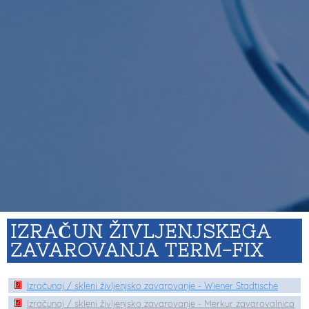
IZRAČUN ŽIVLJENJSKEGA
ZAVAROVANJA TERM-FIX
Izračunaj / skleni življenjsko zavarovanje - Wiener Stadtische
Izračunaj / skleni življenjsko zavarovanje - Merkur zavarovalnica